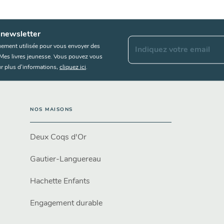
 newsletter
uement utilisée pour vous envoyer des
Indiquez votre email
s Mes livres jeunesse. Vous pouvez vous
r plus d’informations,
cliquez ici
.
NOS MAISONS
Deux Coqs d'Or
Gautier-Languereau
Hachette Enfants
Engagement durable