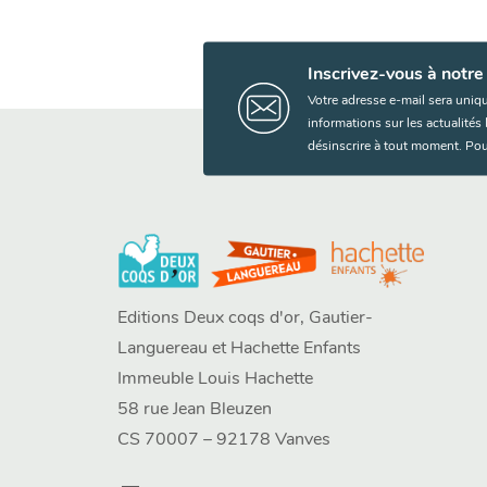
Inscrivez-vous à notre
Votre adresse e-mail sera uniq
informations sur les actualité
désinscrire à tout moment. Pou
Editions Deux coqs d'or, Gautier-
Languereau et Hachette Enfants
Immeuble Louis Hachette
58 rue Jean Bleuzen
CS 70007 – 92178 Vanves