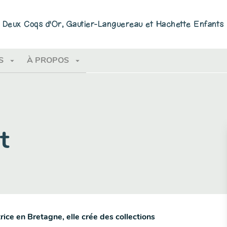
PIED DE PAGE
ns Deux Coqs d'Or, Gautier-Languereau et Hachette Enfants
arrow_drop_down
arrow_drop_down
S
À PROPOS
t
trice en Bretagne, elle crée des collections