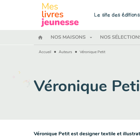
MENU
RECHERCHE
CONTENU
Le site des éditio
home
arrow_drop_down
NOS MAISONS
NOS SÉLECTION
•
•
Accueil
Auteurs
Véronique Petit
Véronique Peti
Véronique Petit est designer textile et illustra