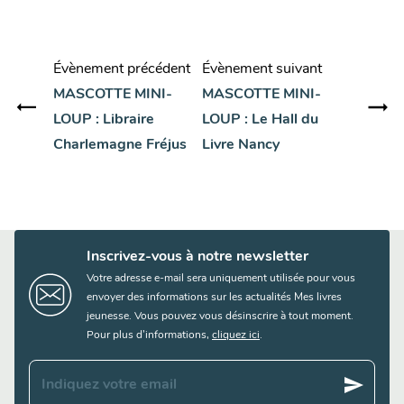
Évènement précédent
Évènement suivant
MASCOTTE MINI-
MASCOTTE MINI-
LOUP : Libraire
LOUP : Le Hall du
Charlemagne Fréjus
Livre Nancy
Inscrivez-vous à notre newsletter
Votre adresse e-mail sera uniquement utilisée pour vous
envoyer des informations sur les actualités Mes livres
jeunesse. Vous pouvez vous désinscrire à tout moment.
Pour plus d’informations,
cliquez ici
.
send
Indiquez votre email