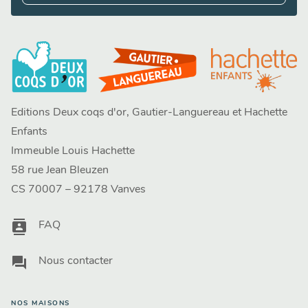
Editions Deux coqs d'or, Gautier-Languereau et Hachette
Enfants
Immeuble Louis Hachette
58 rue Jean Bleuzen
CS 70007 – 92178 Vanves
contacts
FAQ
question_answer
Nous contacter
NOS MAISONS