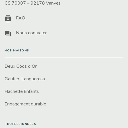
CS 70007 – 92178 Vanves
contacts
FAQ
question_answer
Nous contacter
NOS MAISONS
Deux Coqs d'Or
Gautier-Languereau
Hachette Enfants
Engagement durable
PROFESSIONNELS