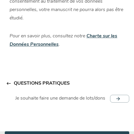
consentement au traitement de vos données
personnelles, votre manuscrit ne pourra alors pas être
étudié.
Pour en savoir plus, consultez notre
Charte sur les
Données Personnelles
.
keyboard_backspace
QUESTIONS PRATIQUES
arrow_forward
Je souhaite faire une demande de lots/dons