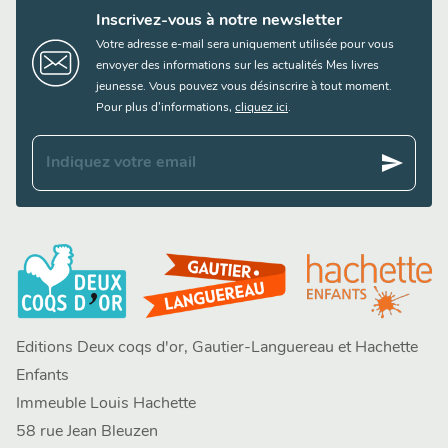
Inscrivez-vous à notre newsletter
Votre adresse e-mail sera uniquement utilisée pour vous
envoyer des informations sur les actualités Mes livres
jeunesse. Vous pouvez vous désinscrire à tout moment.
Pour plus d’informations,
cliquez ici
.
send
Indiquez votre email
Editions Deux coqs d'or, Gautier-Languereau et Hachette
Enfants
Immeuble Louis Hachette
58 rue Jean Bleuzen