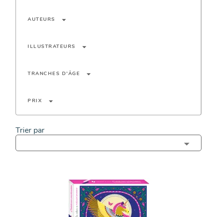
arrow_drop_down
AUTEURS
arrow_drop_down
ILLUSTRATEURS
arrow_drop_down
TRANCHES D'ÂGE
arrow_drop_down
PRIX
Trier par