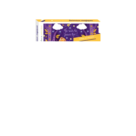
LES ATELIERS DU CALME
Les ateliers de Marion Blanc -
Strass et stickers Animaux
magiques - boîte avec accessoires