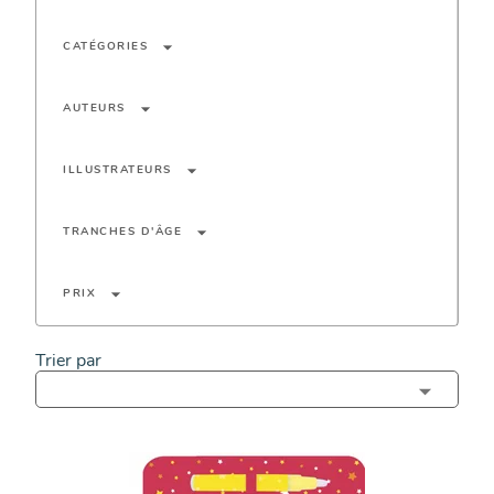
arrow_drop_down
CATÉGORIES
arrow_drop_down
AUTEURS
arrow_drop_down
ILLUSTRATEURS
arrow_drop_down
TRANCHES D'ÂGE
arrow_drop_down
PRIX
Trier par