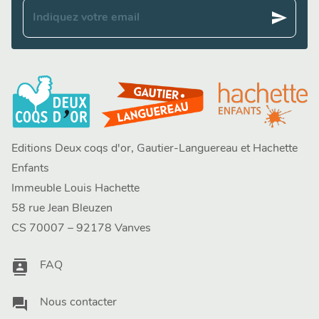
send
Indiquez votre email
Editions Deux coqs d'or, Gautier-Languereau et Hachette
Enfants
Immeuble Louis Hachette
58 rue Jean Bleuzen
CS 70007 – 92178 Vanves
contacts
FAQ
question_answer
Nous contacter