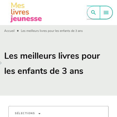
MENU
RECHERCHE
CONTENU
search
menu
PIED DE PAGE
•
Accueil
Les meilleurs livres pour les enfants de 3 ans
Les meilleurs livres pour
les enfants de 3 ans
arrow_drop_down
SÉLECTIONS