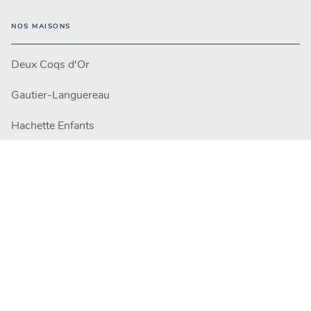
NOS MAISONS
Deux Coqs d'Or
Gautier-Languereau
Hachette Enfants
Engagement durable
PROFESSIONNELS
Libraires
Presse