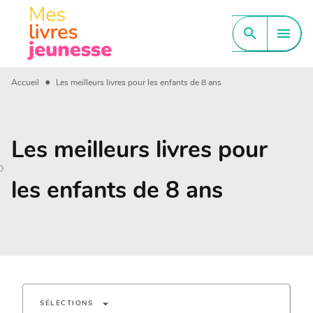
MENU
RECHERCHE
CONTENU
search
menu
PIED DE PAGE
•
Accueil
Les meilleurs livres pour les enfants de 8 ans
Les meilleurs livres pour
les enfants de 8 ans
arrow_drop_down
SÉLECTIONS