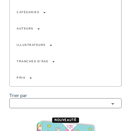
arrow_drop_down
CATÉGORIES
arrow_drop_down
AUTEURS
arrow_drop_down
ILLUSTRATEURS
arrow_drop_down
TRANCHES D'ÂGE
arrow_drop_down
PRIX
Trier par
NOUVEAUTÉ