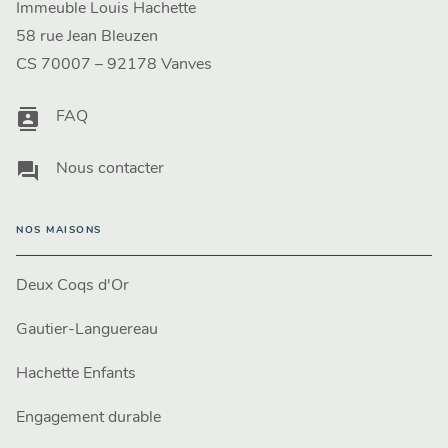
Immeuble Louis Hachette
58 rue Jean Bleuzen
CS 70007 – 92178 Vanves
contacts
FAQ
question_answer
Nous contacter
NOS MAISONS
Deux Coqs d'Or
Gautier-Languereau
Hachette Enfants
Engagement durable