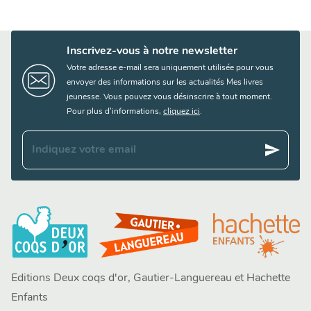
Inscrivez-vous à notre newsletter
Votre adresse e-mail sera uniquement utilisée pour vous
envoyer des informations sur les actualités Mes livres
jeunesse. Vous pouvez vous désinscrire à tout moment.
Pour plus d’informations,
cliquez ici
.
send
Indiquez votre email
Editions Deux coqs d'or, Gautier-Languereau et Hachette
Enfants