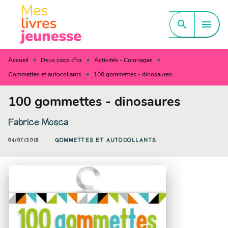
MENU
RECHERCHE
CONTENU
search
menu
PIED DE PAGE
•
•
•
Accueil
Deux coqs d'or
Activités - Coloriages
•
Gommettes et autocollants
100 gommettes - dinosaures
100 gommettes - dinosaures
Fabrice Mosca
04/07/2018
GOMMETTES ET AUTOCOLLANTS