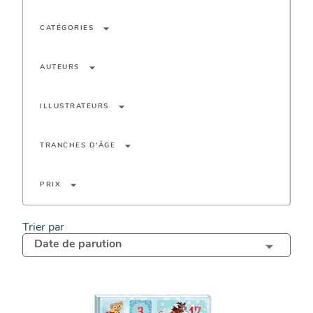
arrow_drop_down
CATÉGORIES
arrow_drop_down
AUTEURS
arrow_drop_down
ILLUSTRATEURS
arrow_drop_down
TRANCHES D'ÂGE
arrow_drop_down
PRIX
Trier par
Date de parution