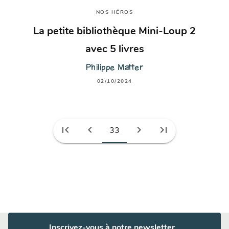
NOS HÉROS
La petite bibliothèque Mini-Loup 2
avec 5 livres
Philippe Matter
02/10/2024
first_page
chevron_left
chevron_right
last_page
33
Inscrivez-vous à notre newsletter