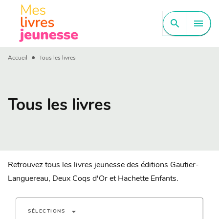
MENU
RECHERCHE
CONTENU
search
menu
PIED DE PAGE
•
Accueil
Tous les livres
Tous les livres
Retrouvez tous les livres jeunesse des éditions Gautier-
Languereau, Deux Coqs d'Or et Hachette Enfants.
arrow_drop_down
SÉLECTIONS