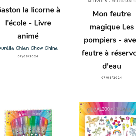
ACTIVITÉS - COLORIAGES
aston la licorne à
Mon feutre
l'école - Livre
magique Les
animé
pompiers - ave
Aurélie Chien Chow Chine
feutre à réservo
07/08/2024
d'eau
07/08/2024