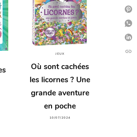
P
P
P
link
C
JEUX
Où sont cachées
es
les licornes ? Une
grande aventure
en poche
10/07/2024