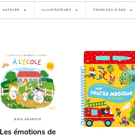
arrow_drop_down
arrow_drop_down
arrow_drop_down
AUTEURS
ILLUSTRATEURS
TRANCHES D'ÂGE
BIEN GRANDIR
Les émotions de