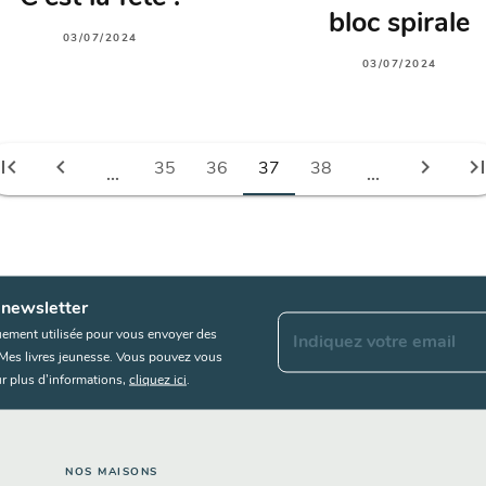
bloc spirale
03/07/2024
03/07/2024
irst_page
chevron_left
chevron_right
last_pa
35
36
37
38
...
...
 newsletter
uement utilisée pour vous envoyer des
Indiquez votre email
s Mes livres jeunesse. Vous pouvez vous
r plus d’informations,
cliquez ici
.
NOS MAISONS