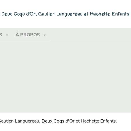
PIED DE PAGE
ns Deux Coqs d'Or, Gautier-Languereau et Hachette Enfants
arrow_drop_down
arrow_drop_down
S
À PROPOS
 Gautier-Languereau, Deux Coqs d'Or et Hachette Enfants.