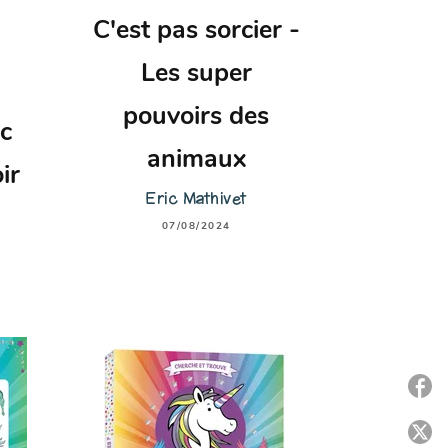
C'est pas sorcier -
Les super
pouvoirs des
c
animaux
ir
Eric Mathivet
07/08/2024
P
P