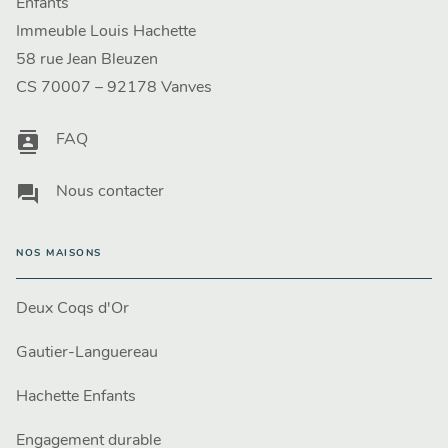
Enfants
Immeuble Louis Hachette
58 rue Jean Bleuzen
CS 70007 – 92178 Vanves
contacts
FAQ
question_answer
Nous contacter
NOS MAISONS
Deux Coqs d'Or
Gautier-Languereau
Hachette Enfants
Engagement durable