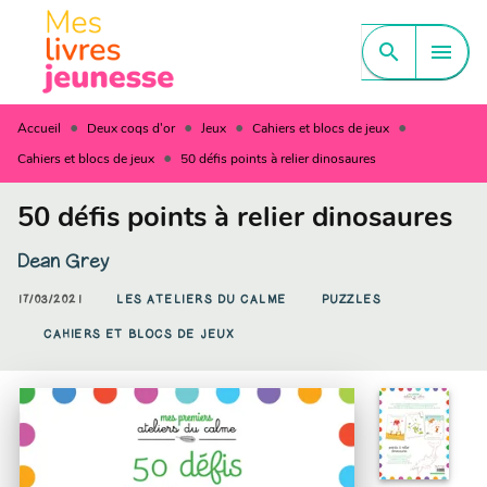
MENU
RECHERCHE
CONTENU
search
menu
PIED DE PAGE
•
•
•
•
Accueil
Deux coqs d'or
Jeux
Cahiers et blocs de jeux
•
Cahiers et blocs de jeux
50 défis points à relier dinosaures
50 défis points à relier dinosaures
Dean Grey
17/03/2021
LES ATELIERS DU CALME
PUZZLES
CAHIERS ET BLOCS DE JEUX