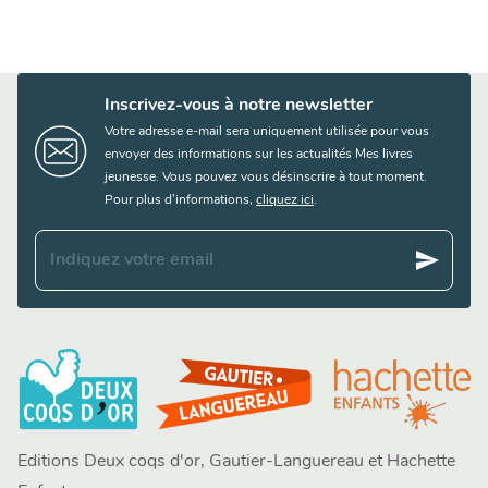
Inscrivez-vous à notre newsletter
Votre adresse e-mail sera uniquement utilisée pour vous
envoyer des informations sur les actualités Mes livres
jeunesse. Vous pouvez vous désinscrire à tout moment.
Pour plus d’informations,
cliquez ici
.
send
Indiquez votre email
Editions Deux coqs d'or, Gautier-Languereau et Hachette