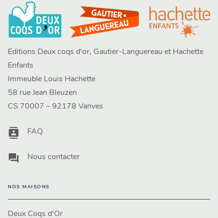
Editions Deux coqs d'or, Gautier-Languereau et Hachette
Enfants
Immeuble Louis Hachette
58 rue Jean Bleuzen
CS 70007 – 92178 Vanves
contacts
FAQ
question_answer
Nous contacter
NOS MAISONS
Deux Coqs d'Or