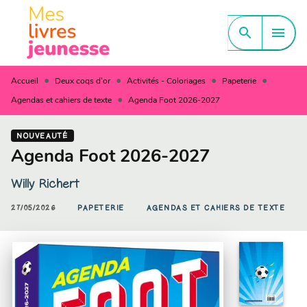
MENU
RECHERCHE
CONTENU
search
menu
PIED DE PAGE
•
•
•
•
Accueil
Deux coqs d'or
Activités - Coloriages
Papeterie
•
Agendas et cahiers de texte
Agenda Foot 2026-2027
NOUVEAUTÉ
Agenda Foot 2026-2027
Willy Richert
27/05/2026
PAPETERIE
AGENDAS ET CAHIERS DE TEXTE