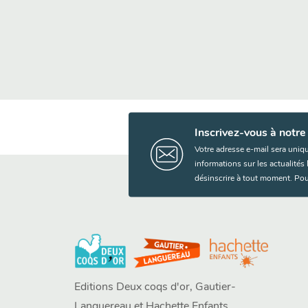
Inscrivez-vous à notre
Votre adresse e-mail sera uniq
informations sur les actualité
désinscrire à tout moment. Pou
Editions Deux coqs d'or, Gautier-
Languereau et Hachette Enfants