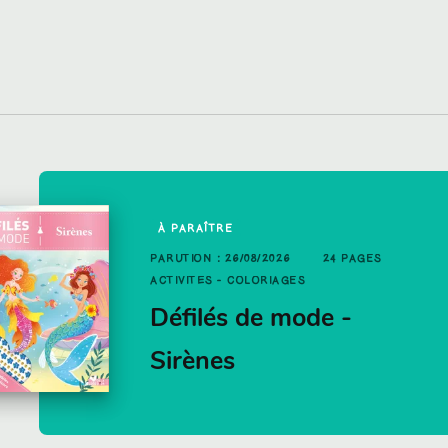
À PARAÎTRE
OUVEAUTÉ
 PAGES
PARUTION : 26/08/2026
24 PAGES
UTION : 03/06/2026
48 PAGES
ACTIVITÉS - COLORIAGES
TIVITÉS - COLORIAGES
is - La
Défilés de mode -
éfilés de mode -
Sirènes
rincesses des animaux