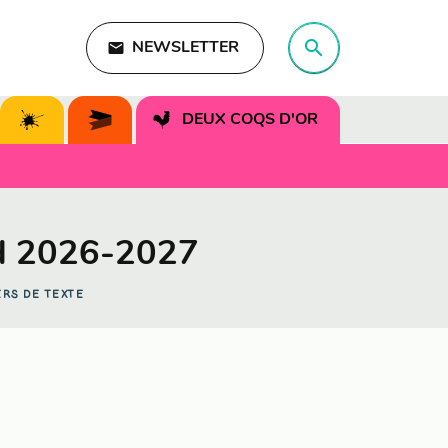
search
email
NEWSLETTER
search
DEUX COQS D'OR
d 2026-2027
ERS DE TEXTE