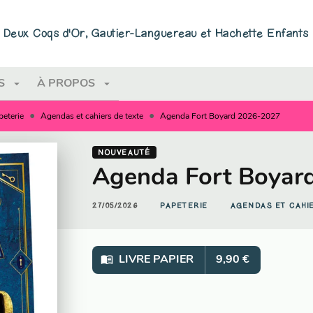
PIED DE PAGE
ns Deux Coqs d'Or, Gautier-Languereau et Hachette Enfants
arrow_drop_down
arrow_drop_down
S
À PROPOS
•
•
peterie
Agendas et cahiers de texte
Agenda Fort Boyard 2026-2027
NOUVEAUTÉ
Agenda Fort Boyar
27/05/2026
PAPETERIE
AGENDAS ET CAHI
menu_book
LIVRE PAPIER
9,90 €