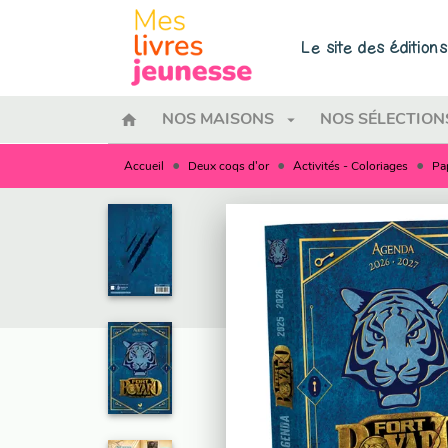
MENU
RECHERCHE
CONTENU
Le site des éditio
home
arrow_drop_down
NOS MAISONS
NOS SÉLECTION
•
•
•
Accueil
Deux coqs d'or
Activités - Coloriages
Pa