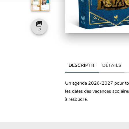
collections
+
7
DESCRIPTIF
DÉTAILS
Un agenda 2026-2027 pour tous l
les dates des vacances scolaires
à résoudre.