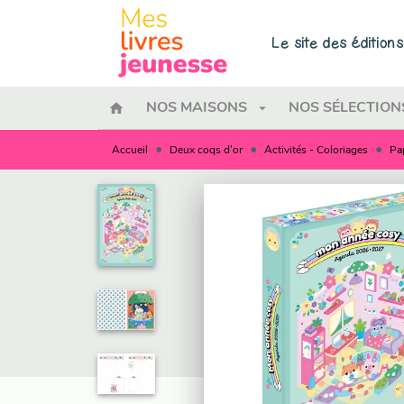
MENU
RECHERCHE
CONTENU
Le site des éditio
home
arrow_drop_down
NOS MAISONS
NOS SÉLECTION
•
•
•
Accueil
Deux coqs d'or
Activités - Coloriages
Pa