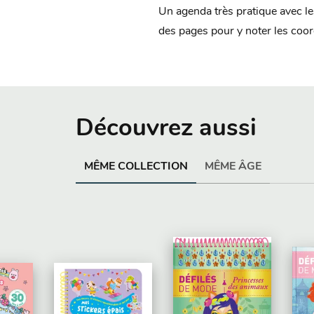
Un agenda très pratique avec les
des pages pour y noter les coor
Découvrez aussi
MÊME COLLECTION
MÊME ÂGE
É
NOUVEAUTÉ
NOUVEAUTÉ
N
0/06/2026
50 PAGES
PARUTION : 10/06/2026
64 PAGES
PARUTION : 03/06/2026
10
 COLORIAGES
PAR
ACTIVITÉS - COLORIAGES
ACTIVITÉS - COLORIAGES
AC
que-pages à