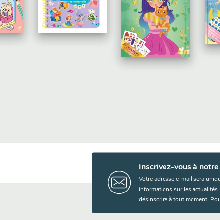
Mes petits amis - Mes
Mes stickers épa
D
r - Mes petits
dessins cosy
maternelle
P
Inscrivez-vous à notre
Votre adresse e-mail sera uniq
informations sur les actualité
désinscrire à tout moment. Pou