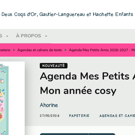
PIED DE PAGE
ns Deux Coqs d'Or, Gautier-Languereau et Hachette Enfants
arrow_drop_down
arrow_drop_down
S
À PROPOS
•
•
peterie
Agendas et cahiers de texte
Agenda Mes Petits Amis 2026-2027 - M
NOUVEAUTÉ
Agenda Mes Petits
Mon année cosy
Ahorine
27/05/2026
PAPETERIE
AGENDAS ET CAHI