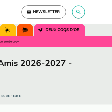
search
email
NEWSLETTER
search
DEUX COQS D'OR
on année cosy
 Amis 2026-2027 -
ERS DE TEXTE