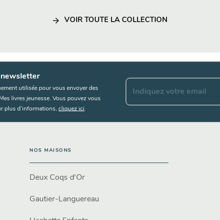
arrow_forward
VOIR TOUTE LA COLLECTION
 newsletter
uement utilisée pour vous envoyer des
Indiquez votre email
s Mes livres jeunesse. Vous pouvez vous
r plus d’informations,
cliquez ici
.
NOS MAISONS
Deux Coqs d'Or
Gautier-Languereau