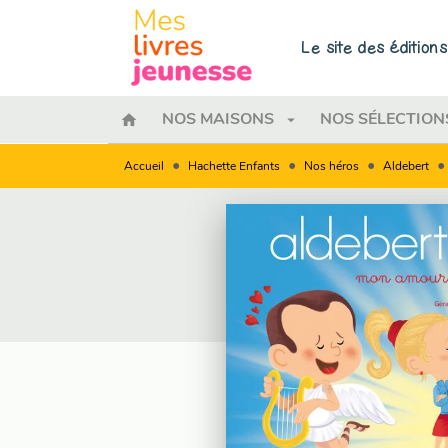
MENU
RECHERCHE
CONTENU
Le site des éditio
home
arrow_drop_down
NOS MAISONS
NOS SÉLECTION
•
•
•
•
Accueil
Hachette Enfants
Nos héros
Aldebert