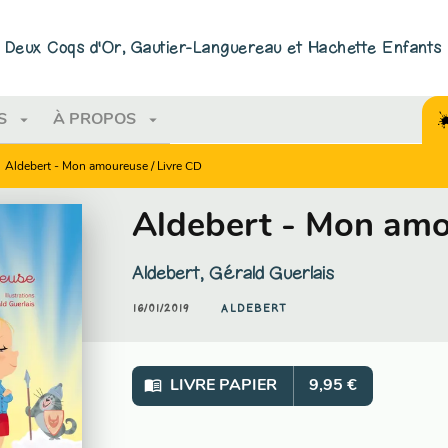
PIED DE PAGE
ns Deux Coqs d'Or, Gautier-Languereau et Hachette Enfants
arrow_drop_down
arrow_drop_down
S
À PROPOS
Aldebert - Mon amoureuse / Livre CD
Aldebert - Mon amo
Aldebert
,
Gérald Guerlais
16/01/2019
ALDEBERT
menu_book
LIVRE PAPIER
9,95 €