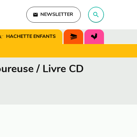
search
email
NEWSLETTER
search
HACHETTE ENFANTS
ureuse / Livre CD