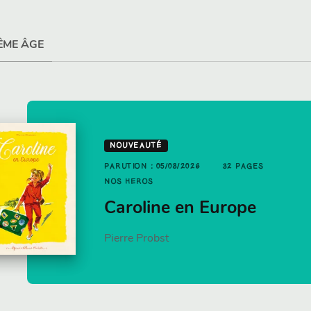
ÊME ÂGE
UTION : 21/01/2026
12 PAGES
NOUVEAUTÉ
PAGES
S HÉROS
PARUTION : 05/08/2026
32 PAGES
ujourd'hui c'est
NOS HÉROS
t pizza
ancakes par Jamie
Caroline en Europe
liver
Pierre Probst
mie Oliver