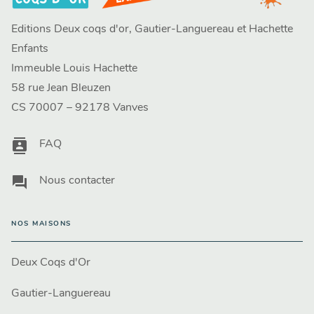
Editions Deux coqs d'or, Gautier-Languereau et Hachette
Enfants
Immeuble Louis Hachette
58 rue Jean Bleuzen
CS 70007 – 92178 Vanves
contacts
FAQ
question_answer
Nous contacter
NOS MAISONS
Deux Coqs d'Or
Gautier-Languereau