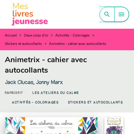
MENU
RECHERCHE
CONTENU
search
menu
PIED DE PAGE
•
•
•
Accueil
Deux coqs d'or
Activités - Coloriages
•
Stickers et autocollants
Animetrix - cahier avec autocollants
Animetrix - cahier avec
autocollants
Jack Clucas
,
Jonny Marx
03/05/2017
LES ATELIERS DU CALME
ACTIVITÉS - COLORIAGES
STICKERS ET AUTOCOLLANTS