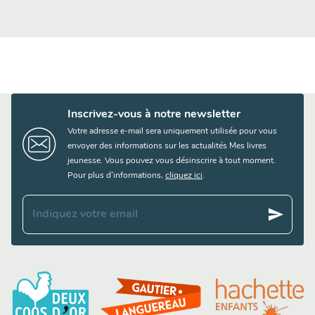
Inscrivez-vous à notre newsletter
Votre adresse e-mail sera uniquement utilisée pour vous
envoyer des informations sur les actualités Mes livres
jeunesse. Vous pouvez vous désinscrire à tout moment.
Pour plus d’informations,
cliquez ici
.
send
Indiquez votre email