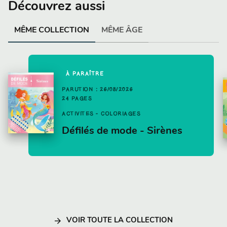
Découvrez aussi
MÊME COLLECTION
MÊME ÂGE
À PARAÎTRE
PARUTION : 26/08/2026
24 PAGES
ACTIVITÉS - COLORIAGES
Défilés de mode - Sirènes
arrow_forward
VOIR TOUTE LA COLLECTION