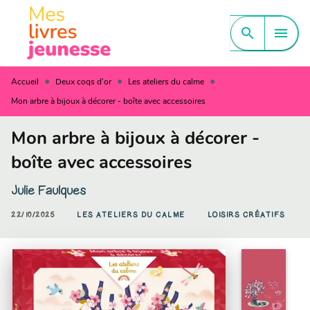
MENU
RECHERCHE
CONTENU
search
menu
PIED DE PAGE
•
•
•
Accueil
Deux coqs d'or
Les ateliers du calme
Mon arbre à bijoux à décorer - boîte avec accessoires
Mon arbre à bijoux à décorer -
boîte avec accessoires
Julie Faulques
22/10/2025
LES ATELIERS DU CALME
LOISIRS CRÉATIFS