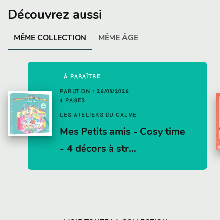
Découvrez aussi
MÊME COLLECTION
MÊME ÂGE
À PARAÎTRE
PARUTION : 26/08/2026
4 PAGES
LES ATELIERS DU CALME
Mes Petits amis - Cosy time
- 4 décors à str…