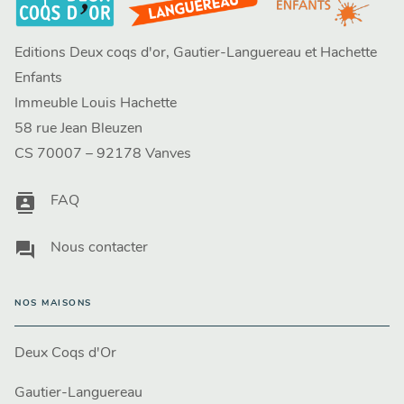
Editions Deux coqs d'or, Gautier-Languereau et Hachette
Enfants
Immeuble Louis Hachette
58 rue Jean Bleuzen
CS 70007 – 92178 Vanves
contacts
FAQ
question_answer
Nous contacter
NOS MAISONS
Deux Coqs d'Or
Gautier-Languereau