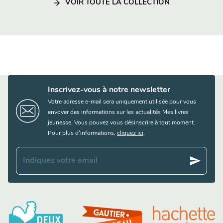
arrow_forward
VOIR TOUTE LA COLLECTION
Inscrivez-vous à notre newsletter
Votre adresse e-mail sera uniquement utilisée pour vous
envoyer des informations sur les actualités Mes livres
jeunesse. Vous pouvez vous désinscrire à tout moment.
Pour plus d’informations,
cliquez ici
.
send
Indiquez votre email