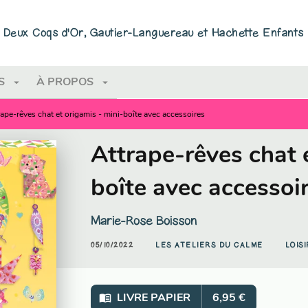
PIED DE PAGE
ns Deux Coqs d'Or, Gautier-Languereau et Hachette Enfants
arrow_drop_down
arrow_drop_down
S
À PROPOS
rape-rêves chat et origamis - mini-boîte avec accessoires
Attrape-rêves chat 
boîte avec accessoi
Marie-Rose Boisson
05/10/2022
LES ATELIERS DU CALME
LOIS
menu_book
LIVRE PAPIER
6,95 €