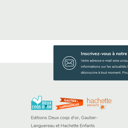
Inscrivez-vous à notre
Votre adresse e-mail sera uniq
informations sur les actualité
désinscrire à tout moment. Pou
Editions Deux coqs d'or, Gautier-
Languereau et Hachette Enfants