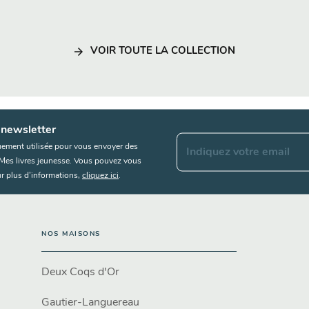
arrow_forward
VOIR TOUTE LA COLLECTION
 newsletter
uement utilisée pour vous envoyer des
Indiquez votre email
s Mes livres jeunesse. Vous pouvez vous
r plus d’informations,
cliquez ici
.
NOS MAISONS
Deux Coqs d'Or
Gautier-Languereau