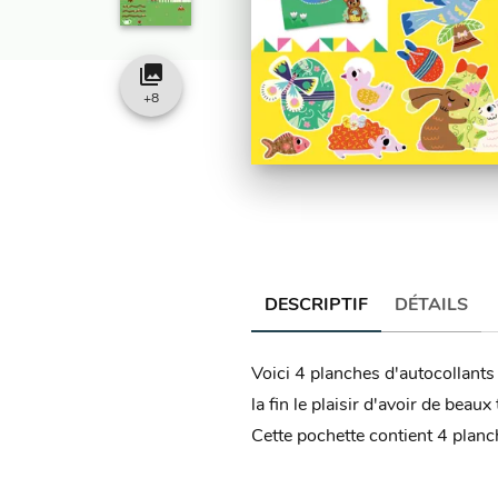
collections
+
8
DESCRIPTIF
DÉTAILS
Voici 4 planches d'autocollants a
la fin le plaisir d'avoir de beau
Cette pochette contient 4 planc