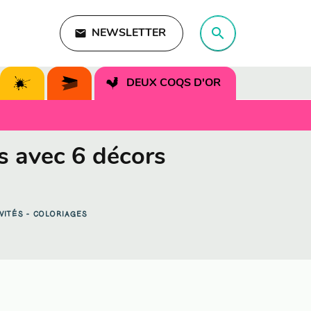
search
email
NEWSLETTER
search
DEUX COQS D'OR
s avec 6 décors
VITÉS - COLORIAGES