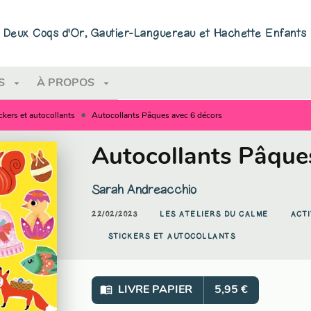
PIED DE PAGE
ns Deux Coqs d'Or, Gautier-Languereau et Hachette Enfants
arrow_drop_down
arrow_drop_down
S
À PROPOS
•
ckers et autocollants
Autocollants Pâques avec 6 décors
Autocollants Pâque
Sarah Andreacchio
22/02/2023
LES ATELIERS DU CALME
ACTI
STICKERS ET AUTOCOLLANTS
menu_book
LIVRE PAPIER
5,95 €