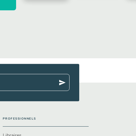
send
PROFESSIONNELS
Libraires