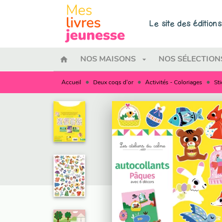
MENU
RECHERCHE
CONTENU
Le site des éditio
home
arrow_drop_down
NOS MAISONS
NOS SÉLECTION
•
•
•
Accueil
Deux coqs d'or
Activités - Coloriages
Sti