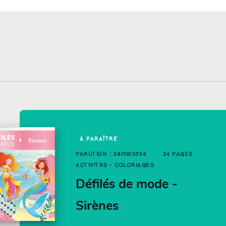
À PARAÎTRE
OUVEAUTÉ
 PAGES
PARUTION : 26/08/2026
24 PAGES
UTION : 03/06/2026
48 PAGES
ACTIVITÉS - COLORIAGES
TIVITÉS - COLORIAGES
is - La
Défilés de mode -
éfilés de mode -
Sirènes
rincesses des animaux