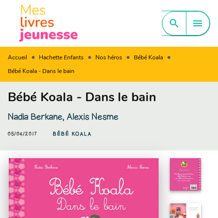
MENU
RECHERCHE
CONTENU
search
menu
PIED DE PAGE
•
•
•
•
Accueil
Hachette Enfants
Nos héros
Bébé Koala
Bébé Koala - Dans le bain
Bébé Koala - Dans le bain
Nadia Berkane
,
Alexis Nesme
05/04/2017
BÉBÉ KOALA