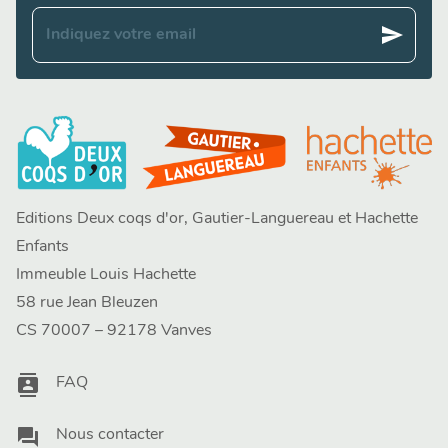
send
Indiquez votre email
Editions Deux coqs d'or, Gautier-Languereau et Hachette
Enfants
Immeuble Louis Hachette
58 rue Jean Bleuzen
CS 70007 – 92178 Vanves
contacts
FAQ
question_answer
Nous contacter