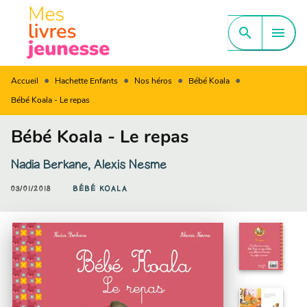
MENU
RECHERCHE
CONTENU
search
menu
PIED DE PAGE
•
•
•
•
Accueil
Hachette Enfants
Nos héros
Bébé Koala
Bébé Koala - Le repas
Bébé Koala - Le repas
Nadia Berkane
,
Alexis Nesme
03/01/2018
BÉBÉ KOALA