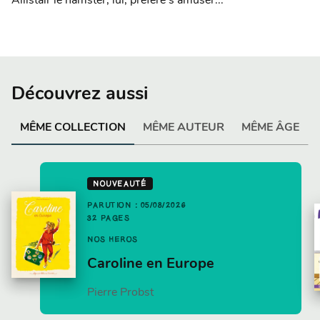
Allistair le hamster, lui, préfère s'amuser...
Découvrez aussi
MÊME COLLECTION
MÊME AUTEUR
MÊME ÂGE
NOUVEAUTÉ
PARUTION : 05/08/2026
32 PAGES
NOS HÉROS
Caroline en Europe
Pierre Probst