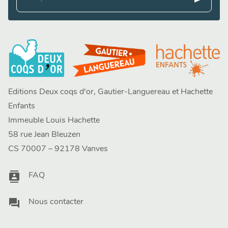
Editions Deux coqs d'or, Gautier-Languereau et Hachette
Enfants
Immeuble Louis Hachette
58 rue Jean Bleuzen
CS 70007 – 92178 Vanves
contacts
FAQ
question_answer
Nous contacter