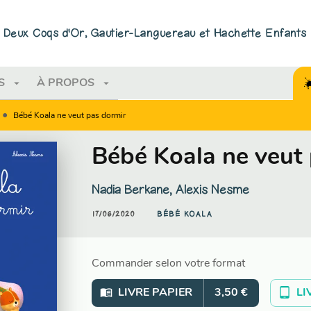
PIED DE PAGE
ns Deux Coqs d'Or, Gautier-Languereau et Hachette Enfants
arrow_drop_down
arrow_drop_down
S
À PROPOS
•
Bébé Koala ne veut pas dormir
Bébé Koala ne veut
Nadia Berkane
,
Alexis Nesme
17/06/2020
BÉBÉ KOALA
Commander selon votre format
menu_book
tablet_android
LIVRE PAPIER
3,50 €
LI