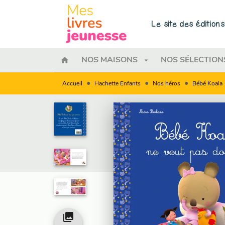
MENU
RECHERCHE
CONTENU
Le site des éditio
home
arrow_drop_down
NOS MAISONS
NOS SÉLECTION
•
•
•
Accueil
Hachette Enfants
Nos héros
Bébé Koala
collections