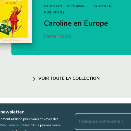
PARUTION : 05/08/2026
32 PAGES
ujourd'hui c'est
NOS HÉROS
t pizza
ancakes par Jamie
Caroline en Europe
liver
Pierre Probst
mie Oliver
arrow_forward
VOIR TOUTE LA COLLECTION
 newsletter
uement utilisée pour vous envoyer des
Indiquez votre email
s Mes livres jeunesse. Vous pouvez vous