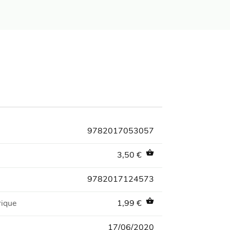
9782017053057
shopping_basket
3,50 €
9782017124573
shopping_basket
rique
1,99 €
17/06/2020