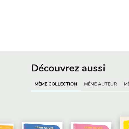
Découvrez aussi
MÊME COLLECTION
MÊME AUTEUR
M
PAR
1/02/2026
32 PAGES
PARUTION : 21/01/2026
12 
NO