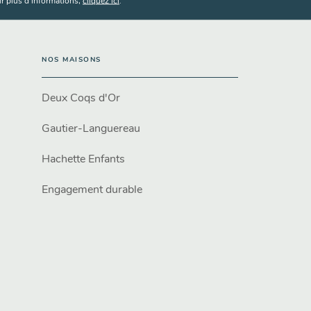
r plus d’informations,
cliquez ici
.
NOS MAISONS
Deux Coqs d'Or
Gautier-Languereau
Hachette Enfants
Engagement durable