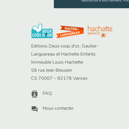
désinscrire à tout moment. Pou
Editions Deux coqs d'or, Gautier-
Languereau et Hachette Enfants
Immeuble Louis Hachette
58 rue Jean Bleuzen
CS 70007 – 92178 Vanves
contacts
FAQ
question_answer
Nous contacter