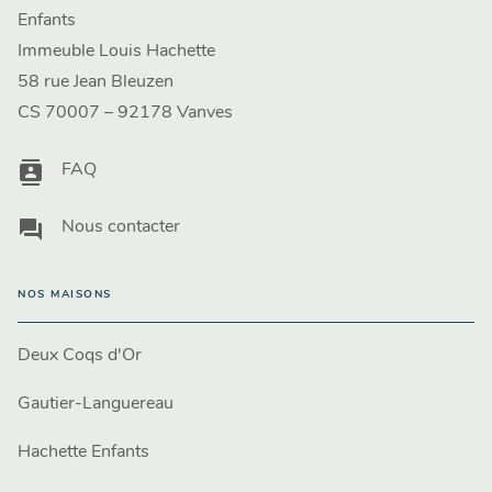
Enfants
Immeuble Louis Hachette
58 rue Jean Bleuzen
CS 70007 – 92178 Vanves
contacts
FAQ
question_answer
Nous contacter
NOS MAISONS
Deux Coqs d'Or
Gautier-Languereau
Hachette Enfants