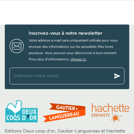
Inscrivez-vous à notre newsletter
Votre adresse e-mail sera uniquement utilisée pour vous
envoyer des informations sur les actualités Mes livres
jeunesse. Vous pouvez vous désinscrire à tout moment.
Pour plus d’informations,
cliquez ici
.
send
Indiquez votre email
Editions Deux coqs d'or, Gautier-Languereau et Hachette