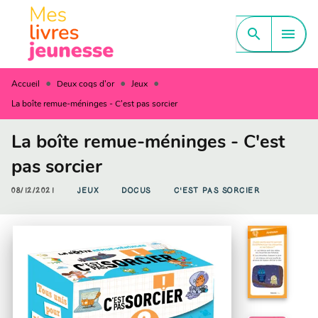
MENU
RECHERCHE
CONTENU
search
menu
PIED DE PAGE
•
•
•
Accueil
Deux coqs d'or
Jeux
La boîte remue-méninges - C'est pas sorcier
La boîte remue-méninges - C'est
pas sorcier
08/12/2021
JEUX
DOCUS
C'EST PAS SORCIER