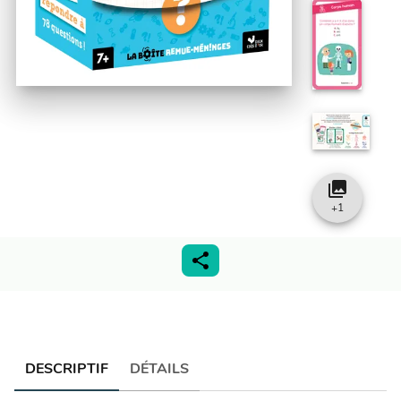
collections
+
1
DESCRIPTIF
DÉTAILS