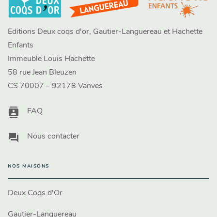
Editions Deux coqs d'or, Gautier-Languereau et Hachette
Enfants
Immeuble Louis Hachette
58 rue Jean Bleuzen
CS 70007 – 92178 Vanves
contacts
FAQ
question_answer
Nous contacter
NOS MAISONS
Deux Coqs d'Or
Gautier-Languereau