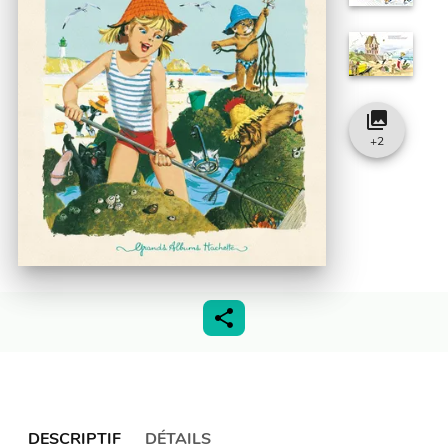
collections
+
2
DESCRIPTIF
DÉTAILS