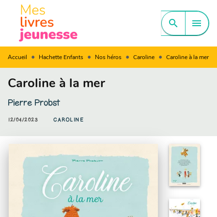
MENU
RECHERCHE
CONTENU
search
menu
PIED DE PAGE
•
•
•
•
Accueil
Hachette Enfants
Nos héros
Caroline
Caroline à la mer
Caroline à la mer
Pierre Probst
12/04/2023
CAROLINE