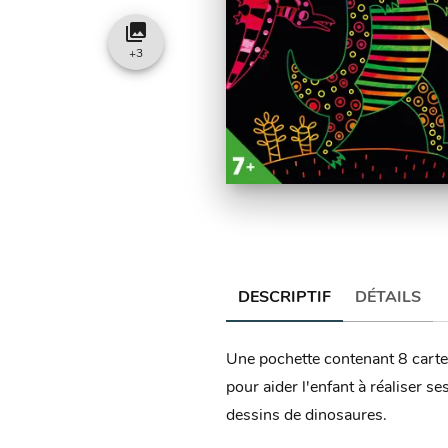
collections
+
3
DESCRIPTIF
DÉTAILS
Une pochette contenant 8 cartes
pour aider l'enfant à réaliser se
dessins de dinosaures.