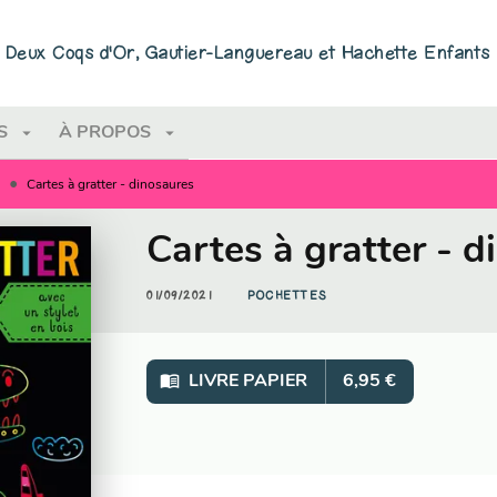
PIED DE PAGE
ns Deux Coqs d'Or, Gautier-Languereau et Hachette Enfants
arrow_drop_down
arrow_drop_down
S
À PROPOS
•
Cartes à gratter - dinosaures
Cartes à gratter - 
01/09/2021
POCHETTES
menu_book
LIVRE PAPIER
6,95 €