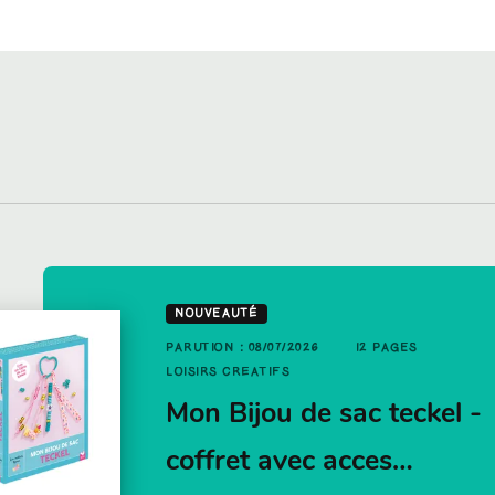
NOUVEAUTÉ
PAGES
PARUTION : 08/07/2026
12 PAGES
UTION : 01/10/2025
16 PAGES
LOISIRS CRÉATIFS
ISIRS CRÉATIFS
crets
Mon Bijou de sac teckel -
es barrettes de fête à
et ave…
coffret avec acces…
aillettes - coffret…