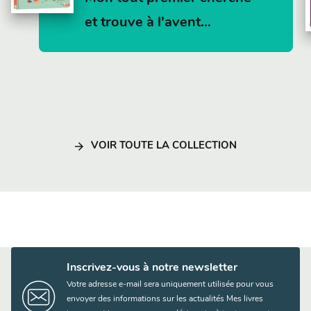
et trouve à l'avent…
arrow_forward
VOIR TOUTE LA COLLECTION
Inscrivez-vous à notre newsletter
Votre adresse e-mail sera uniquement utilisée pour vous
envoyer des informations sur les actualités Mes livres