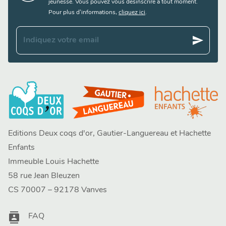
jeunesse. Vous pouvez vous désinscrire à tout moment.
Pour plus d’informations,
cliquez ici
.
send
Indiquez votre email
Editions Deux coqs d'or, Gautier-Languereau et Hachette
Enfants
Immeuble Louis Hachette
58 rue Jean Bleuzen
CS 70007 – 92178 Vanves
contacts
FAQ