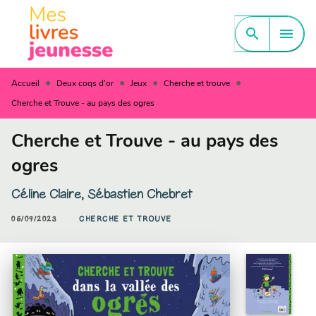
MENU
RECHERCHE
CONTENU
search
menu
PIED DE PAGE
•
•
•
•
Accueil
Deux coqs d'or
Jeux
Cherche et trouve
Cherche et Trouve - au pays des ogres
Cherche et Trouve - au pays des
ogres
Céline Claire
,
Sébastien Chebret
06/09/2023
CHERCHE ET TROUVE