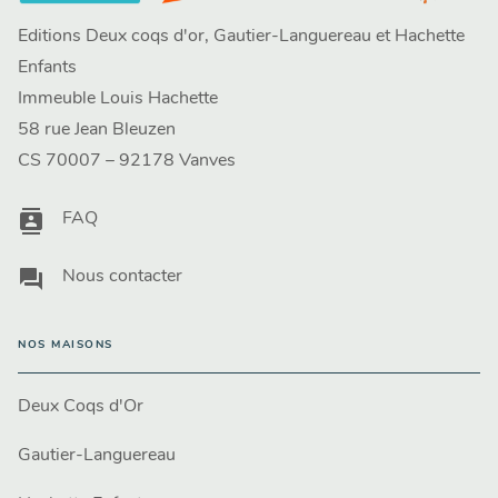
Editions Deux coqs d'or, Gautier-Languereau et Hachette
Enfants
Immeuble Louis Hachette
58 rue Jean Bleuzen
CS 70007 – 92178 Vanves
contacts
FAQ
question_answer
Nous contacter
NOS MAISONS
Deux Coqs d'Or
Gautier-Languereau