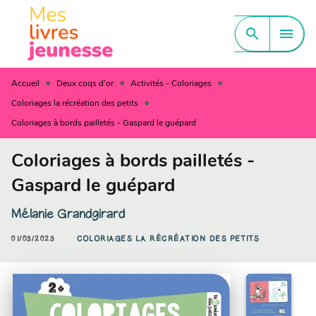
MENU
RECHERCHE
CONTENU
search
menu
PIED DE PAGE
•
•
•
Accueil
Deux coqs d'or
Activités - Coloriages
•
Coloriages la récréation des petits
Coloriages à bords pailletés - Gaspard le guépard
Coloriages à bords pailletés -
Gaspard le guépard
Mélanie Grandgirard
01/03/2023
COLORIAGES LA RÉCRÉATION DES PETITS