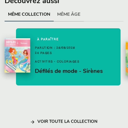
Découvrez aussi
MÊME COLLECTION
MÊME ÂGE
À PARAÎTRE
PARUTION : 26/08/2026
24 PAGES
ACTIVITÉS - COLORIAGES
Défilés de mode - Sirènes
arrow_forward
VOIR TOUTE LA COLLECTION