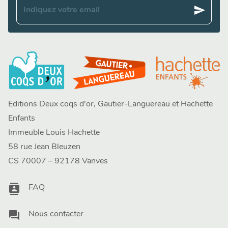
send
Indiquez votre email
Editions Deux coqs d'or, Gautier-Languereau et Hachette
Enfants
Immeuble Louis Hachette
58 rue Jean Bleuzen
CS 70007 – 92178 Vanves
contacts
FAQ
question_answer
Nous contacter