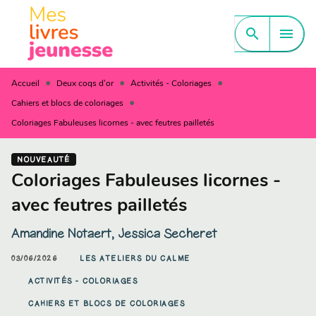
MENU
RECHERCHE
CONTENU
search
menu
PIED DE PAGE
•
•
•
Accueil
Deux coqs d'or
Activités - Coloriages
•
Cahiers et blocs de coloriages
Coloriages Fabuleuses licornes - avec feutres pailletés
NOUVEAUTÉ
Coloriages Fabuleuses licornes -
avec feutres pailletés
Amandine Notaert
,
Jessica Secheret
03/06/2026
LES ATELIERS DU CALME
ACTIVITÉS - COLORIAGES
CAHIERS ET BLOCS DE COLORIAGES