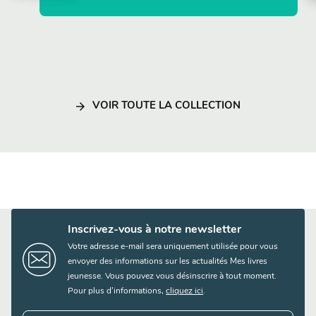
arrow_forward
VOIR TOUTE LA COLLECTION
Inscrivez-vous à notre newsletter
Votre adresse e-mail sera uniquement utilisée pour vous
envoyer des informations sur les actualités Mes livres
jeunesse. Vous pouvez vous désinscrire à tout moment.
Pour plus d’informations,
cliquez ici
.