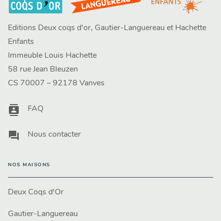
Editions Deux coqs d'or, Gautier-Languereau et Hachette
Enfants
Immeuble Louis Hachette
58 rue Jean Bleuzen
CS 70007 – 92178 Vanves
contacts
FAQ
question_answer
Nous contacter
NOS MAISONS
Deux Coqs d'Or
Gautier-Languereau