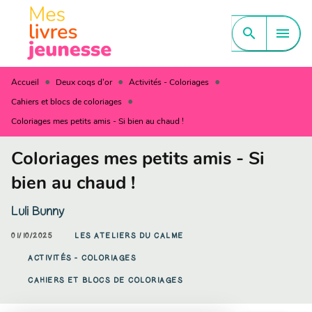
MENU
RECHERCHE
CONTENU
search
menu
PIED DE PAGE
•
•
•
Accueil
Deux coqs d'or
Activités - Coloriages
•
Cahiers et blocs de coloriages
Coloriages mes petits amis - Si bien au chaud !
Coloriages mes petits amis - Si
bien au chaud !
Luli Bunny
01/10/2025
LES ATELIERS DU CALME
ACTIVITÉS - COLORIAGES
CAHIERS ET BLOCS DE COLORIAGES