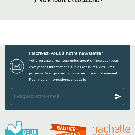
arrow_forward
VOIR TOUTE LA COLLECTION
Inscrivez-vous à notre newsletter
Votre adresse e-mail sera uniquement utilisée pour vous
envoyer des informations sur les actualités Mes livres
jeunesse. Vous pouvez vous désinscrire à tout moment.
Pour plus d’informations,
cliquez ici
.
send
Indiquez votre email