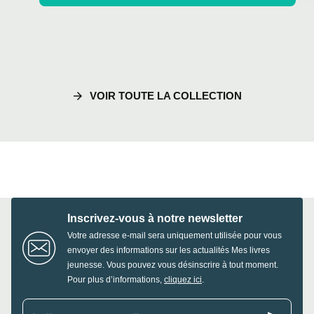
arrow_forward
VOIR TOUTE LA COLLECTION
Inscrivez-vous à notre newsletter
Votre adresse e-mail sera uniquement utilisée pour vous
envoyer des informations sur les actualités Mes livres
jeunesse. Vous pouvez vous désinscrire à tout moment.
Pour plus d’informations,
cliquez ici
.