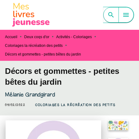
MENU
RECHERCHE
CONTENU
search
menu
PIED DE PAGE
•
•
•
Accueil
Deux coqs d'or
Activités - Coloriages
•
Coloriages la récréation des petits
Décors et gommettes - petites bêtes du jardin
Décors et gommettes - petites
bêtes du jardin
Mélanie Grandgirard
09/02/2022
COLORIAGES LA RÉCRÉATION DES PETITS