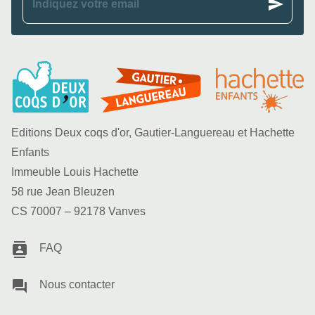
send
Indiquez votre email
Editions Deux coqs d'or, Gautier-Languereau et Hachette
Enfants
Immeuble Louis Hachette
58 rue Jean Bleuzen
CS 70007 – 92178 Vanves
contacts
FAQ
question_answer
Nous contacter