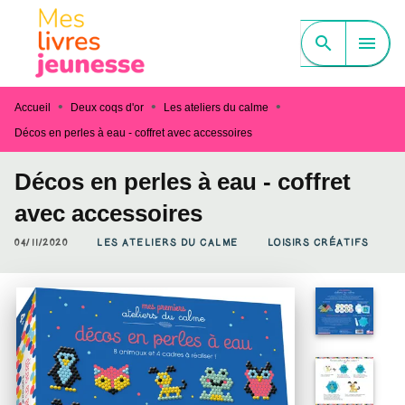
MENU
RECHERCHE
CONTENU
search
menu
PIED DE PAGE
•
•
•
Accueil
Deux coqs d'or
Les ateliers du calme
Décos en perles à eau - coffret avec accessoires
Décos en perles à eau - coffret
avec accessoires
04/11/2020
LES ATELIERS DU CALME
LOISIRS CRÉATIFS