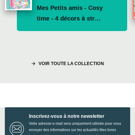
Mes Petits amis - Cosy
time - 4 décors à str…
arrow_forward
VOIR TOUTE LA COLLECTION
Inscrivez-vous à notre newsletter
Votre adresse e-mail sera uniquement utilisée pour vous
envoyer des informations sur les actualités Mes livres