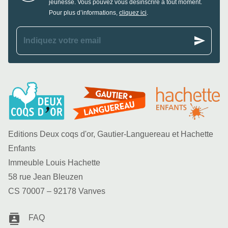
jeunesse. Vous pouvez vous désinscrire à tout moment.
Pour plus d’informations,
cliquez ici
.
send
Indiquez votre email
Editions Deux coqs d'or, Gautier-Languereau et Hachette
Enfants
Immeuble Louis Hachette
58 rue Jean Bleuzen
CS 70007 – 92178 Vanves
contacts
FAQ