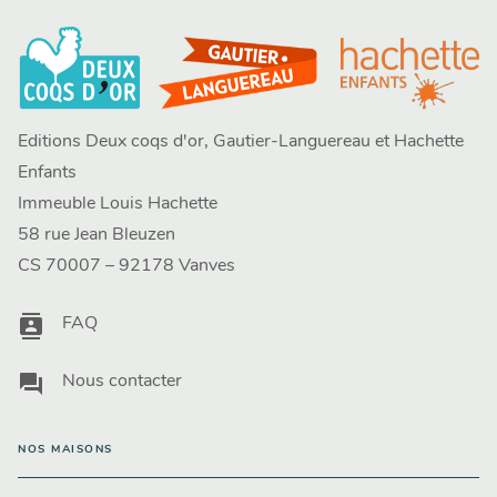
Editions Deux coqs d'or, Gautier-Languereau et Hachette
Enfants
Immeuble Louis Hachette
58 rue Jean Bleuzen
CS 70007 – 92178 Vanves
contacts
FAQ
question_answer
Nous contacter
NOS MAISONS