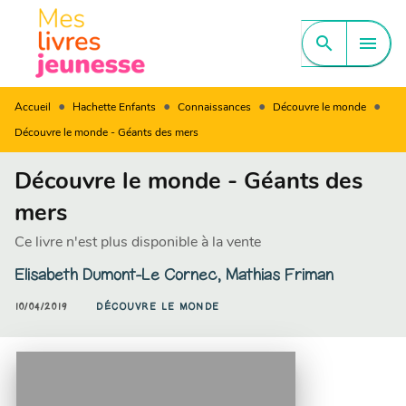
MENU
RECHERCHE
CONTENU
search
menu
PIED DE PAGE
•
•
•
•
Accueil
Hachette Enfants
Connaissances
Découvre le monde
Découvre le monde - Géants des mers
Découvre le monde - Géants des
mers
Ce livre n'est plus disponible à la vente
Elisabeth Dumont-Le Cornec
,
Mathias Friman
10/04/2019
DÉCOUVRE LE MONDE