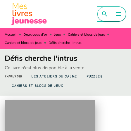
MENU
RECHERCHE
CONTENU
search
menu
PIED DE PAGE
•
•
•
•
Accueil
Deux coqs d'or
Jeux
Cahiers et blocs de jeux
•
Cahiers et blocs de jeux
Défis cherche l'intrus
Défis cherche l'intrus
Ce livre n'est plus disponible à la vente
24/01/2018
LES ATELIERS DU CALME
PUZZLES
CAHIERS ET BLOCS DE JEUX