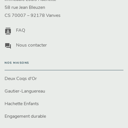
58 rue Jean Bleuzen
CS 70007 – 92178 Vanves
contacts
FAQ
question_answer
Nous contacter
NOS MAISONS
Deux Coqs d'Or
Gautier-Languereau
Hachette Enfants
Engagement durable