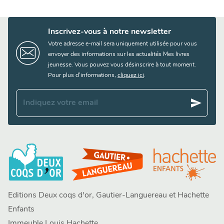
Inscrivez-vous à notre newsletter
Votre adresse e-mail sera uniquement utilisée pour vous
envoyer des informations sur les actualités Mes livres
jeunesse. Vous pouvez vous désinscrire à tout moment.
Pour plus d’informations,
cliquez ici
.
send
Indiquez votre email
Editions Deux coqs d'or, Gautier-Languereau et Hachette
Enfants
Immeuble Louis Hachette