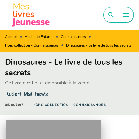
MENU
RECHERCHE
CONTENU
search
menu
PIED DE PAGE
•
•
•
Accueil
Hachette Enfants
Connaissances
•
Hors collection - Connaissances
Dinosaures - Le livre de tous les secrets
Dinosaures - Le livre de tous les
secrets
Ce livre n'est plus disponible à la vente
Rupert Matthews
25/10/2017
HORS COLLECTION - CONNAISSANCES