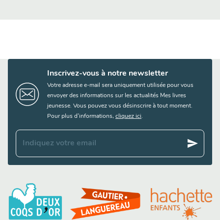
Inscrivez-vous à notre newsletter
Votre adresse e-mail sera uniquement utilisée pour vous
envoyer des informations sur les actualités Mes livres
jeunesse. Vous pouvez vous désinscrire à tout moment.
Pour plus d’informations,
cliquez ici
.
send
Indiquez votre email