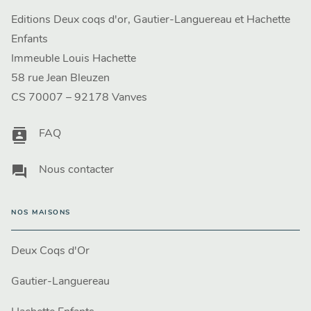
Editions Deux coqs d'or, Gautier-Languereau et Hachette
Enfants
Immeuble Louis Hachette
58 rue Jean Bleuzen
CS 70007 – 92178 Vanves
contacts
FAQ
question_answer
Nous contacter
NOS MAISONS
Deux Coqs d'Or
Gautier-Languereau