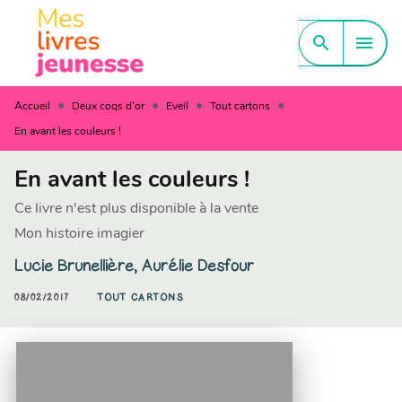
MENU
RECHERCHE
CONTENU
search
menu
PIED DE PAGE
•
•
•
•
Accueil
Deux coqs d'or
Eveil
Tout cartons
En avant les couleurs !
En avant les couleurs !
Ce livre n'est plus disponible à la vente
Mon histoire imagier
Lucie Brunellière
,
Aurélie Desfour
08/02/2017
TOUT CARTONS