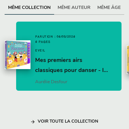
MÊME COLLECTION
MÊME AUTEUR
MÊME ÂGE
PARUTION : 06/05/2026
6 PAGES
EVEIL
Mes premiers airs
classiques pour danser - l…
Aurélie Desfour
arrow_forward
VOIR TOUTE LA COLLECTION