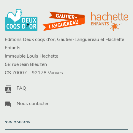
Editions Deux coqs d'or, Gautier-Languereau et Hachette
Enfants
Immeuble Louis Hachette
58 rue Jean Bleuzen
CS 70007 – 92178 Vanves
contacts
FAQ
question_answer
Nous contacter
NOS MAISONS