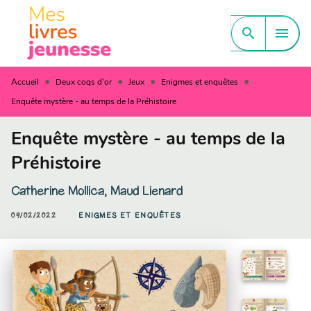
MENU
RECHERCHE
CONTENU
search
menu
PIED DE PAGE
•
•
•
•
Accueil
Deux coqs d'or
Jeux
Enigmes et enquêtes
Enquête mystère - au temps de la Préhistoire
Enquête mystère - au temps de la
Préhistoire
Catherine Mollica
,
Maud Lienard
09/02/2022
ENIGMES ET ENQUÊTES