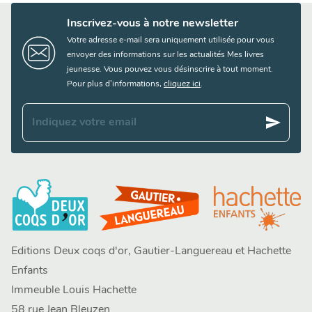
Inscrivez-vous à notre newsletter
Votre adresse e-mail sera uniquement utilisée pour vous
envoyer des informations sur les actualités Mes livres
jeunesse. Vous pouvez vous désinscrire à tout moment.
Pour plus d’informations,
cliquez ici
.
send
Indiquez votre email
Editions Deux coqs d'or, Gautier-Languereau et Hachette
Enfants
Immeuble Louis Hachette
58 rue Jean Bleuzen