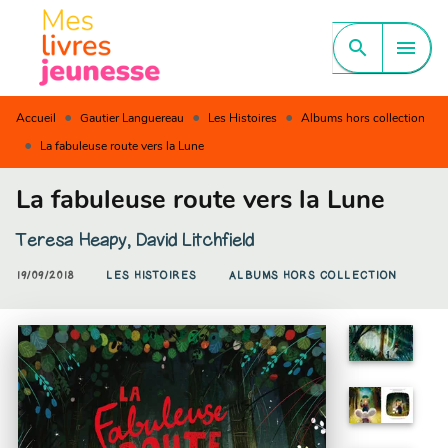
MENU
RECHERCHE
CONTENU
search
menu
PIED DE PAGE
•
•
•
Accueil
Gautier Languereau
Les Histoires
Albums hors collection
•
La fabuleuse route vers la Lune
La fabuleuse route vers la Lune
Teresa Heapy
,
David Litchfield
19/09/2018
LES HISTOIRES
ALBUMS HORS COLLECTION