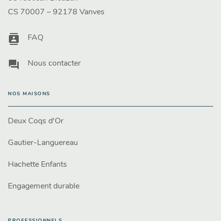
CS 70007 – 92178 Vanves
contacts
FAQ
question_answer
Nous contacter
NOS MAISONS
Deux Coqs d'Or
Gautier-Languereau
Hachette Enfants
Engagement durable
PROFESSIONNELS