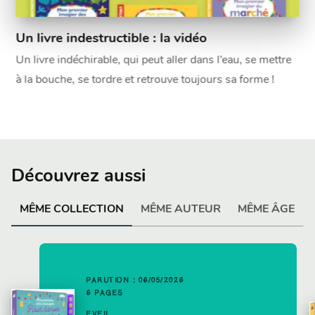
Un livre indestructible : la vidéo
Un livre indéchirable, qui peut aller dans l’eau, se mettre
à la bouche, se tordre et retrouve toujours sa forme !
Découvrez aussi
MÊME COLLECTION
MÊME AUTEUR
MÊME ÂGE
PARUTION : 06/05/2026
6 PAGES
EVEIL