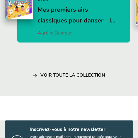
Mes premiers airs
classiques pour danser - l…
Aurélie Desfour
arrow_forward
VOIR TOUTE LA COLLECTION
Inscrivez-vous à notre newsletter
Votre adresse e-mail sera uniquement utilisée pour vous