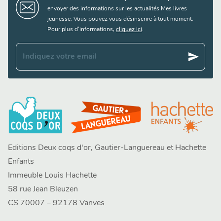
envoyer des informations sur les actualités Mes livres
jeunesse. Vous pouvez vous désinscrire à tout moment.
Pour plus d’informations,
cliquez ici
.
send
Indiquez votre email
Editions Deux coqs d'or, Gautier-Languereau et Hachette
Enfants
Immeuble Louis Hachette
58 rue Jean Bleuzen
CS 70007 – 92178 Vanves