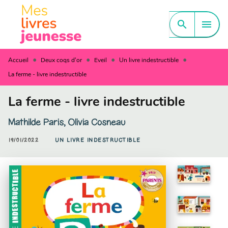
MENU
RECHERCHE
CONTENU
search
menu
PIED DE PAGE
•
•
•
•
Accueil
Deux coqs d'or
Eveil
Un livre indestructible
La ferme - livre indestructible
La ferme - livre indestructible
Mathilde Paris
,
Olivia Cosneau
19/01/2022
UN LIVRE INDESTRUCTIBLE