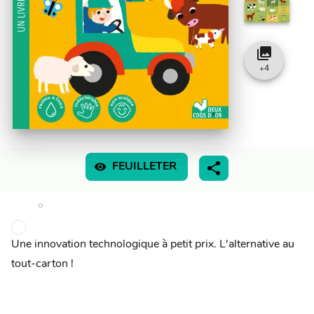
collections
+
4
visibility
FEUILLETER
Une innovation technologique à petit prix. L'alternative au
tout-carton !