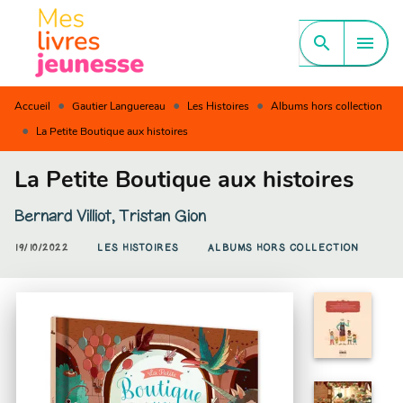
MENU
RECHERCHE
CONTENU
search
menu
PIED DE PAGE
•
•
•
Accueil
Gautier Languereau
Les Histoires
Albums hors collection
•
La Petite Boutique aux histoires
La Petite Boutique aux histoires
Bernard Villiot
,
Tristan Gion
19/10/2022
LES HISTOIRES
ALBUMS HORS COLLECTION