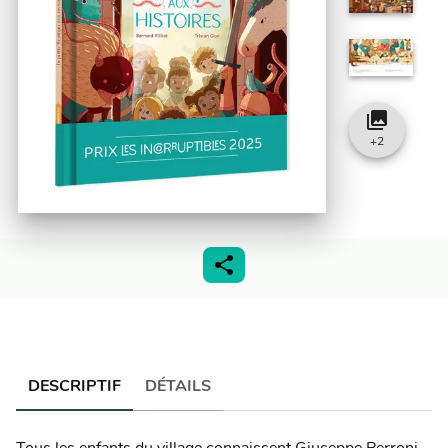
collections
+
2
DESCRIPTIF
DÉTAILS