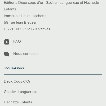
Editions Deux coqs d'or, Gautier-Languereau et Hachette
Enfants
Immeuble Louis Hachette
58 rue Jean Bleuzen
CS 70007 – 92178 Vanves
contacts
FAQ
question_answer
Nous contacter
NOS MAISONS
Deux Coqs d'Or
Gautier-Languereau
Hachette Enfants