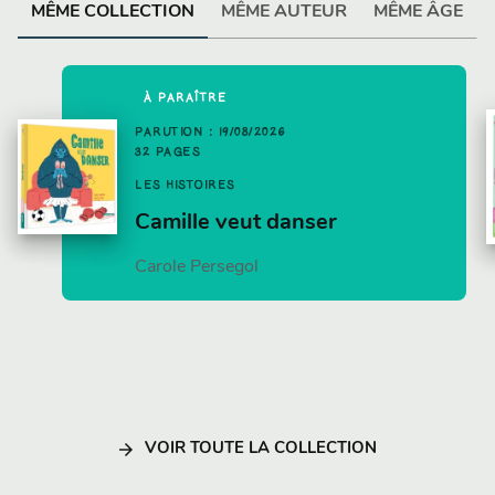
MÊME COLLECTION
MÊME AUTEUR
MÊME ÂGE
À PARAÎTRE
PARUTION : 19/08/2026
32 PAGES
LES HISTOIRES
Camille veut danser
Carole Persegol
arrow_forward
VOIR TOUTE LA COLLECTION