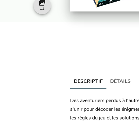
collections
+
4
DESCRIPTIF
DÉTAILS
Des aventuriers perdus à l'autr
s'unir pour décoder les énigmes.
les règles du jeu et les solutio