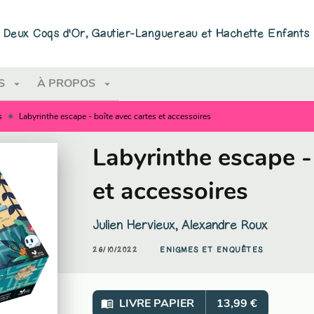
PIED DE PAGE
ns Deux Coqs d'Or, Gautier-Languereau et Hachette Enfants
arrow_drop_down
arrow_drop_down
S
À PROPOS
•
s
Labyrinthe escape - boîte avec cartes et accessoires
Labyrinthe escape -
et accessoires
Julien Hervieux
,
Alexandre Roux
26/10/2022
ENIGMES ET ENQUÊTES
menu_book
LIVRE PAPIER
13,99 €