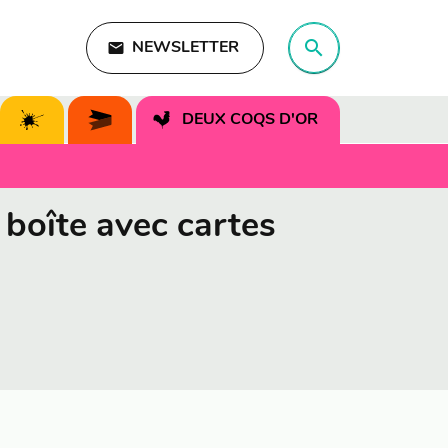
search
email
NEWSLETTER
search
DEUX COQS D'OR
 boîte avec cartes