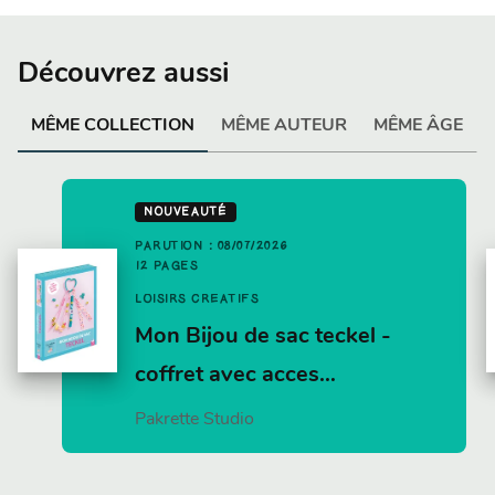
Découvrez aussi
MÊME COLLECTION
MÊME AUTEUR
MÊME ÂGE
NOUVEAUTÉ
PARUTION : 08/07/2026
12 PAGES
LOISIRS CRÉATIFS
Mon Bijou de sac teckel -
coffret avec acces…
Pakrette Studio