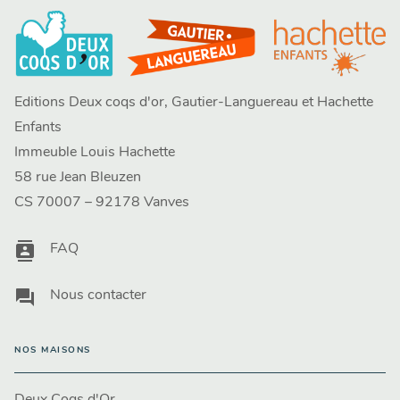
Editions Deux coqs d'or, Gautier-Languereau et Hachette
Enfants
Immeuble Louis Hachette
58 rue Jean Bleuzen
CS 70007 – 92178 Vanves
contacts
FAQ
question_answer
Nous contacter
NOS MAISONS