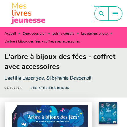
MENU
RECHERCHE
CONTENU
search
menu
PIED DE PAGE
•
•
•
•
Accueil
Deux coqs d'or
Loisirs créatifs
Les ateliers bijoux
L'arbre à bijoux des fées - coffret avec accessoires
L'arbre à bijoux des fées - coffret
avec accessoires
Laetitia Lazerges
,
Stéphanie Desbenoit
02/11/2023
LES ATELIERS BIJOUX