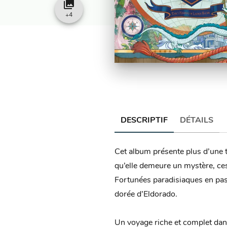
collections
+
4
DESCRIPTIF
DÉTAILS
Cet album présente plus d’une tr
qu’elle demeure un mystère, ces
Fortunées paradisiaques en pass
dorée d’Eldorado.
Un voyage riche et complet da