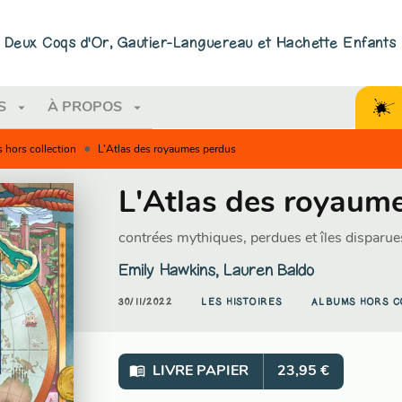
PIED DE PAGE
ns Deux Coqs d'Or, Gautier-Languereau et Hachette Enfants
arrow_drop_down
arrow_drop_down
S
À PROPOS
•
 hors collection
L'Atlas des royaumes perdus
L'Atlas des royaum
contrées mythiques, perdues et îles disparue
Emily Hawkins
,
Lauren Baldo
30/11/2022
LES HISTOIRES
ALBUMS HORS C
menu_book
LIVRE PAPIER
23,95 €