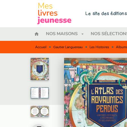
MENU
RECHERCHE
CONTENU
Le site des éditio
home
arrow_drop_down
NOS MAISONS
NOS SÉLECTION
•
•
•
Accueil
Gautier Languereau
Les Histoires
Albums