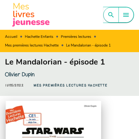
MENU
RECHERCHE
CONTENU
search
menu
PIED DE PAGE
•
•
•
Accueil
Hachette Enfants
Premières lectures
•
Mes premières lectures Hachette
Le Mandalorian - épisode 1
Le Mandalorian - épisode 1
Olivier Dupin
11/05/2022
MES PREMIÈRES LECTURES HACHETTE