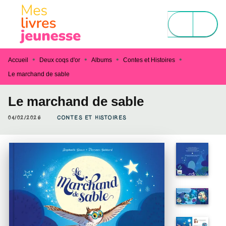
MENU
RECHERCHE
CONTENU
PIED DE PAGE
•
•
•
•
Accueil
Deux coqs d'or
Albums
Contes et Histoires
Le marchand de sable
Le marchand de sable
04/02/2026
CONTES ET HISTOIRES