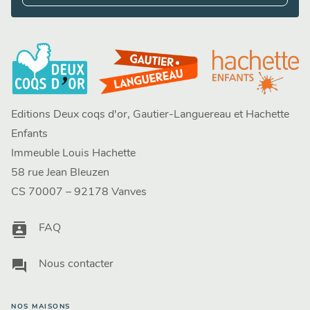
Editions Deux coqs d'or, Gautier-Languereau et Hachette
Enfants
Immeuble Louis Hachette
58 rue Jean Bleuzen
CS 70007 – 92178 Vanves
contacts
FAQ
question_answer
Nous contacter
NOS MAISONS