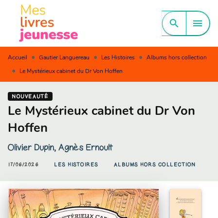
MENU
RECHERCHE
CONTENU
search
menu
PIED DE PAGE
•
•
•
Accueil
Gautier Languereau
Les Histoires
Albums hors collection
•
Le Mystérieux cabinet du Dr Von Hoffen
NOUVEAUTÉ
Le Mystérieux cabinet du Dr Von
Hoffen
Olivier Dupin
,
Agnès Ernoult
17/06/2026
LES HISTOIRES
ALBUMS HORS COLLECTION