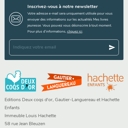
Inscrivez-vous à notre newsletter
Votre adresse e-mail sera uniquement utilisée pour vous
envoyer des informations sur les actualités Mes livres
jeunesse. Vous pouvez vous désinscrire à tout moment.
Pour plus d’informations,
cliquez ici
.
send
Indiquez votre email
Editions Deux coqs d'or, Gautier-Languereau et Hachette
Enfants
Immeuble Louis Hachette
58 rue Jean Bleuzen