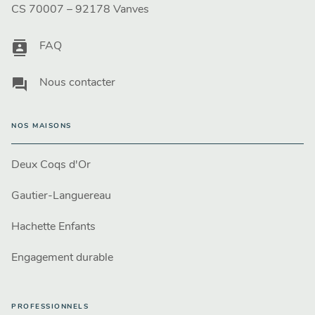
CS 70007 – 92178 Vanves
contacts
FAQ
question_answer
Nous contacter
NOS MAISONS
Deux Coqs d'Or
Gautier-Languereau
Hachette Enfants
Engagement durable
PROFESSIONNELS