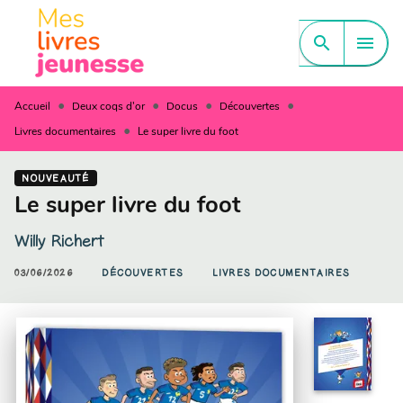
MENU
RECHERCHE
CONTENU
search
menu
PIED DE PAGE
•
•
•
•
Accueil
Deux coqs d'or
Docus
Découvertes
•
Livres documentaires
Le super livre du foot
NOUVEAUTÉ
Le super livre du foot
Willy Richert
03/06/2026
DÉCOUVERTES
LIVRES DOCUMENTAIRES