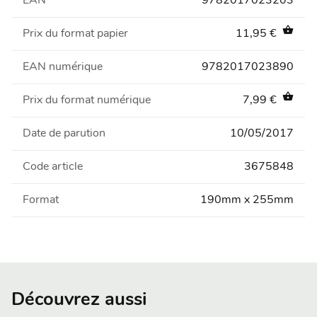
EAN
9782017023203
shopping_basket
Prix du format papier
11,95 €
EAN numérique
9782017023890
shopping_basket
Prix du format numérique
7,99 €
Date de parution
10/05/2017
Code article
3675848
Format
190mm x 255mm
Découvrez aussi