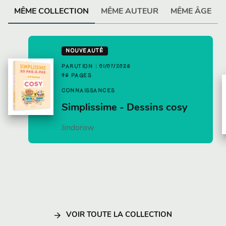
MÊME COLLECTION
MÊME AUTEUR
MÊME ÂGE
NOUVEAUTÉ
PARUTION : 01/07/2026
96 PAGES
CONNAISSANCES
Simplissime - Dessins cosy
Jindorow
arrow_forward
VOIR TOUTE LA COLLECTION