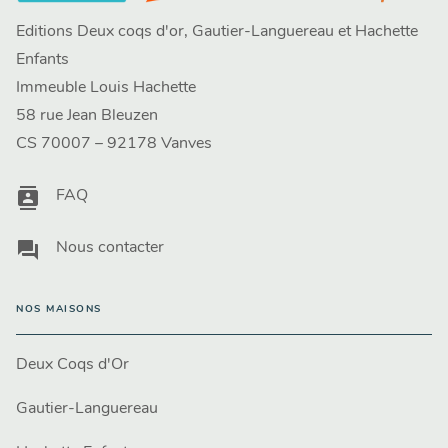
Editions Deux coqs d'or, Gautier-Languereau et Hachette
Enfants
Immeuble Louis Hachette
58 rue Jean Bleuzen
CS 70007 – 92178 Vanves
contacts
FAQ
question_answer
Nous contacter
NOS MAISONS
Deux Coqs d'Or
Gautier-Languereau