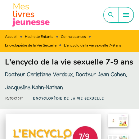
MENU
RECHERCHE
CONTENU
search
menu
PIED DE PAGE
•
•
•
Accueil
Hachette Enfants
Connaissances
•
Encyclopédie de la Vie Sexuelle
L'encyclo de la vie sexuelle 7-9 ans
L'encyclo de la vie sexuelle 7-9 ans
Docteur Christiane Verdoux
,
Docteur Jean Cohen
,
Jacqueline Kahn-Nathan
10/05/2017
ENCYCLOPÉDIE DE LA VIE SEXUELLE