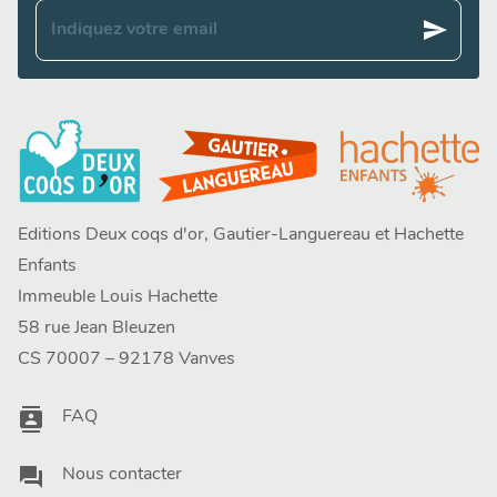
send
Indiquez votre email
Editions Deux coqs d'or, Gautier-Languereau et Hachette
Enfants
Immeuble Louis Hachette
58 rue Jean Bleuzen
CS 70007 – 92178 Vanves
contacts
FAQ
question_answer
Nous contacter