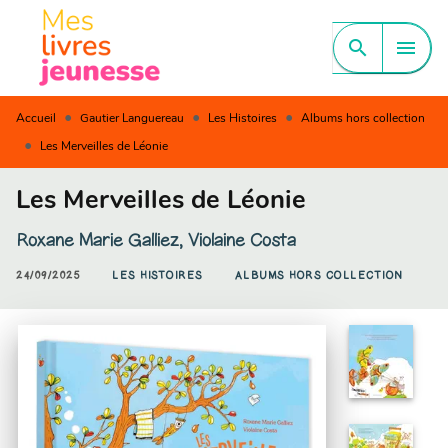
MENU
RECHERCHE
CONTENU
search
menu
PIED DE PAGE
•
•
•
Accueil
Gautier Languereau
Les Histoires
Albums hors collection
•
Les Merveilles de Léonie
Les Merveilles de Léonie
Roxane Marie Galliez
,
Violaine Costa
24/09/2025
LES HISTOIRES
ALBUMS HORS COLLECTION