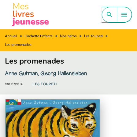
MENU
RECHERCHE
CONTENU
search
menu
PIED DE PAGE
•
•
•
•
Accueil
Hachette Enfants
Nos héros
Les Toupeti
Les promenades
Les promenades
Anne Gutman
,
Georg Hallensleben
08/10/2014
LES TOUPETI