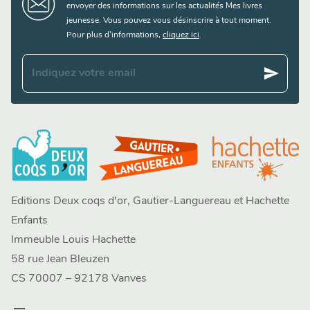
envoyer des informations sur les actualités Mes livres
jeunesse. Vous pouvez vous désinscrire à tout moment.
Pour plus d’informations,
cliquez ici
.
send
Indiquez votre email
Editions Deux coqs d'or, Gautier-Languereau et Hachette
Enfants
Immeuble Louis Hachette
58 rue Jean Bleuzen
CS 70007 – 92178 Vanves