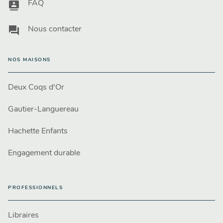
contacts
FAQ
question_answer
Nous contacter
NOS MAISONS
Deux Coqs d'Or
Gautier-Languereau
Hachette Enfants
Engagement durable
PROFESSIONNELS
Libraires