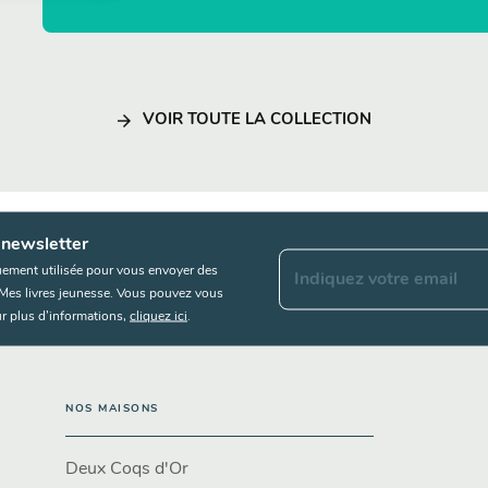
arrow_forward
VOIR TOUTE LA COLLECTION
 newsletter
uement utilisée pour vous envoyer des
Indiquez votre email
s Mes livres jeunesse. Vous pouvez vous
r plus d’informations,
cliquez ici
.
NOS MAISONS
Deux Coqs d'Or