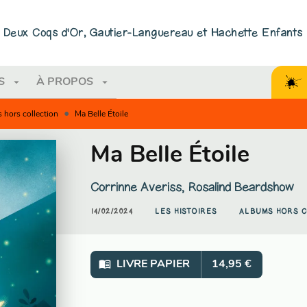
PIED DE PAGE
ns Deux Coqs d'Or, Gautier-Languereau et Hachette Enfants
arrow_drop_down
arrow_drop_down
S
À PROPOS
•
 hors collection
Ma Belle Étoile
Ma Belle Étoile
Corrinne Averiss
,
Rosalind Beardshow
14/02/2024
LES HISTOIRES
ALBUMS HORS 
menu_book
LIVRE PAPIER
14,95 €