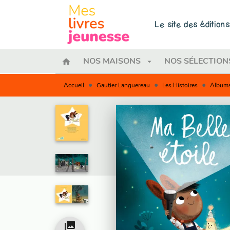
MENU
RECHERCHE
CONTENU
Le site des éditio
home
arrow_drop_down
NOS MAISONS
NOS SÉLECTION
•
•
•
Accueil
Gautier Languereau
Les Histoires
Albums
collections