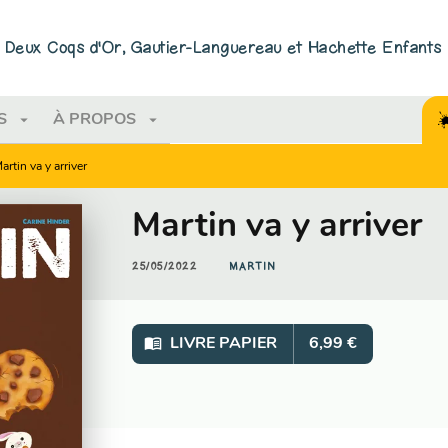
PIED DE PAGE
ns Deux Coqs d'Or, Gautier-Languereau et Hachette Enfants
arrow_drop_down
arrow_drop_down
S
À PROPOS
artin va y arriver
Martin va y arriver
25/05/2022
MARTIN
menu_book
LIVRE PAPIER
6,99 €