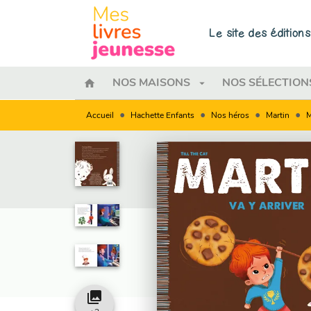
MENU
RECHERCHE
CONTENU
Le site des éditio
home
arrow_drop_down
NOS MAISONS
NOS SÉLECTION
•
•
•
•
Accueil
Hachette Enfants
Nos héros
Martin
M
collections