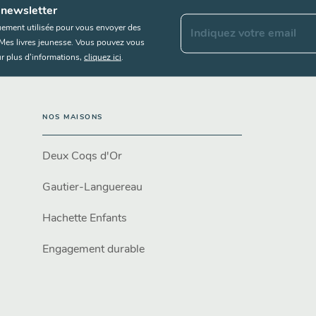
 newsletter
uement utilisée pour vous envoyer des
Indiquez votre email
s Mes livres jeunesse. Vous pouvez vous
r plus d’informations,
cliquez ici
.
NOS MAISONS
Deux Coqs d'Or
Gautier-Languereau
Hachette Enfants
Engagement durable