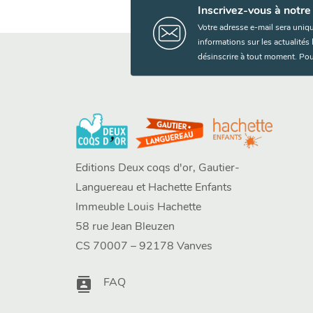
Inscrivez-vous à notre
Votre adresse e-mail sera uniq
informations sur les actualité
désinscrire à tout moment. Pou
Editions Deux coqs d'or, Gautier-
Languereau et Hachette Enfants
Immeuble Louis Hachette
58 rue Jean Bleuzen
CS 70007 – 92178 Vanves
contacts
FAQ