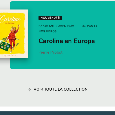
UTION : 21/01/2026
12 PAGES
NOUVEAUTÉ
PAGES
S HÉROS
PARUTION : 05/08/2026
32 PAGES
ujourd'hui c'est
NOS HÉROS
t pizza
ancakes par Jamie
Caroline en Europe
liver
Pierre Probst
mie Oliver
arrow_forward
VOIR TOUTE LA COLLECTION